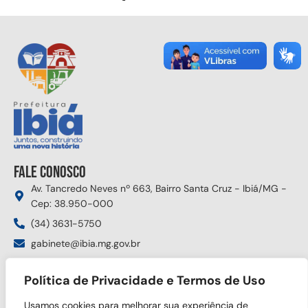
Fale conosco
Av. Tancredo Neves nº 663, Bairro Santa Cruz - Ibiá/MG -
Cep: 38.950-000
(34) 3631-5750
gabinete@ibia.mg.gov.br
Segunda à sexta das 8:00h às 17:30h
Política de Privacidade e Termos de Uso
Siga nas redes sociais
Usamos cookies para melhorar sua experiência de