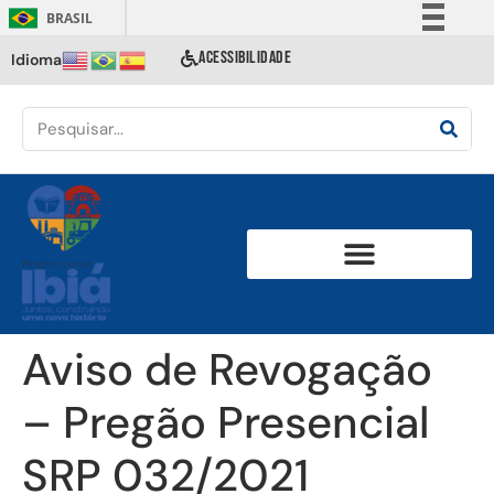
BRASIL
Simplifique!
ACESSIBILIDADE
Idioma
Comunica BR
Participe
Acesso à informação
Legislação
Canais
Aviso de Revogação
– Pregão Presencial
SRP 032/2021