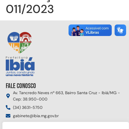
011/2023
Fale conosco
Av. Tancredo Neves nº 663, Bairro Santa Cruz - Ibiá/MG -
Cep: 38.950-000
(34) 3631-5750
gabinete@ibia.mg.gov.br
Segunda à sexta das 8:00h às 17:30h