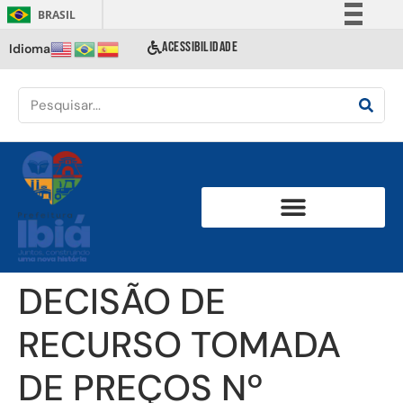
BRASIL
Simplifique!
ACESSIBILIDADE
Idioma
Comunica BR
Participe
Acesso à informação
Legislação
Canais
DECISÃO DE
RECURSO TOMADA
DE PREÇOS Nº