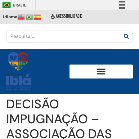
BRASIL
Simplifique!
ACESSIBILIDADE
Idioma
Comunica BR
Participe
Acesso à informação
Legislação
Canais
DECISÃO
IMPUGNAÇÃO –
ASSOCIAÇÃO DAS