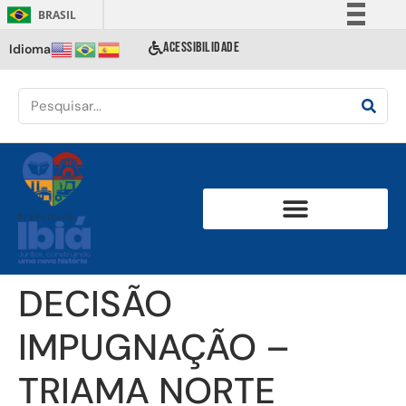
BRASIL
Simplifique!
ACESSIBILIDADE
Idioma
Comunica BR
Participe
Acesso à informação
Legislação
Canais
DECISÃO
IMPUGNAÇÃO –
TRIAMA NORTE