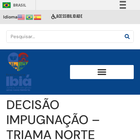
BRASIL
Simplifique!
ACESSIBILIDADE
Idioma
Comunica BR
Participe
Acesso à informação
Legislação
Canais
DECISÃO
IMPUGNAÇÃO –
TRIAMA NORTE