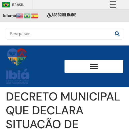
BRASIL
Simplifique!
ACESSIBILIDADE
Idioma
Comunica BR
Participe
Acesso à informação
Legislação
Canais
DECRETO MUNICIPAL
QUE DECLARA
SITUAÇÃO DE