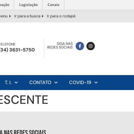
mação
Legislação
Canais
 menu
Ir para a busca
Ir para o rodapé
SIGA NAS
TELEFONE
REDES SOCIAIS
(34) 3631-5750
T. I.
CONTATO
COVID-19
LESCENTE
ga nas redes sociais