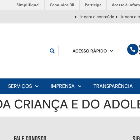
Simplifique!
Comunica BR
Participe
Acesso à infor
Ir para o conteúdo
Ir para o
ACESSO RÁPIDO
SERVIÇOS
IMPRENSA
TRANSPARÊNCIA
DA CRIANÇA E DO ADO
Fale conosco
Si