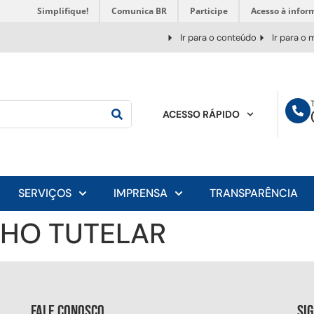
Simplifique!
Comunica BR
Participe
Acesso à infor
Ir para o conteúdo
Ir para o
ACESSO RÁPIDO
SERVIÇOS
IMPRENSA
TRANSPARÊNCIA
LHO TUTELAR
Fale conosco
Si