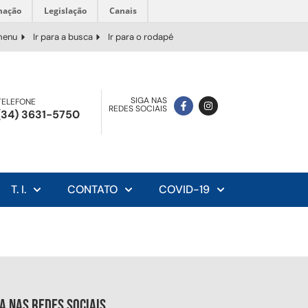
mação
Legislação
Canais
 menu
Ir para a busca
Ir para o rodapé
SIGA NAS
TELEFONE
REDES SOCIAIS
(34) 3631-5750
T. I.
CONTATO
COVID-19
ga nas redes sociais