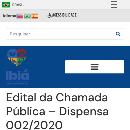
BRASIL
Simplifique!
ACESSIBILIDADE
Idioma
Comunica BR
Participe
Acesso à informação
Legislação
Canais
Edital da Chamada
Pública – Dispensa
002/2020