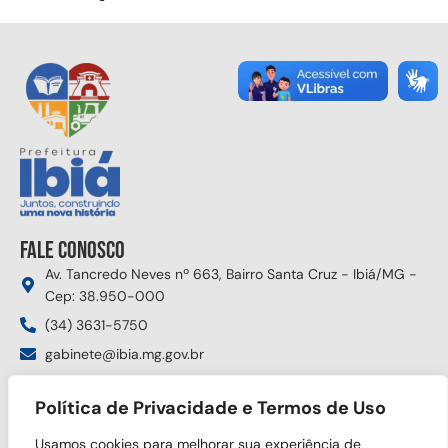
Fale conosco
Av. Tancredo Neves nº 663, Bairro Santa Cruz - Ibiá/MG -
Cep: 38.950-000
(34) 3631-5750
gabinete@ibia.mg.gov.br
Segunda à sexta das 8:00h às 17:30h
Política de Privacidade e Termos de Uso
Siga nas redes sociais
Usamos cookies para melhorar sua experiência de