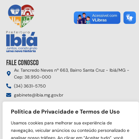
Fale conosco
Av. Tancredo Neves nº 663, Bairro Santa Cruz - Ibiá/MG -
Cep: 38.950-000
(34) 3631-5750
gabinete@ibia.mg.gov.br
Segunda à sexta das 8:00h às 17:30h
Política de Privacidade e Termos de Uso
Siga nas redes sociais
Usamos cookies para melhorar sua experiência de
navegação, veicular anúncios ou conteúdo personalizado e
analisar nosso tráfego. Ao clicar em “Aceitar tudo”, você