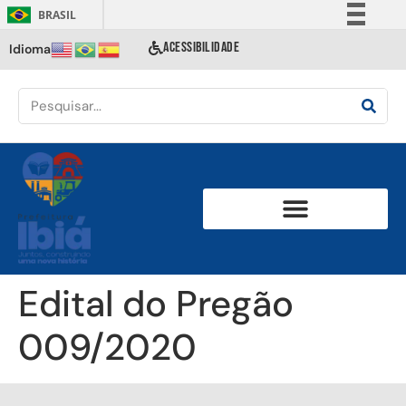
BRASIL
Simplifique!
ACESSIBILIDADE
Idioma
Comunica BR
Participe
Acesso à informação
Legislação
Canais
Edital do Pregão
009/2020