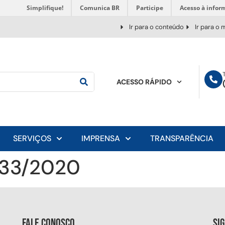
Simplifique!
Comunica BR
Participe
Acesso à infor
Ir para o conteúdo
Ir para o
ACESSO RÁPIDO
SERVIÇOS
IMPRENSA
TRANSPARÊNCIA
033/2020
Fale conosco
Si