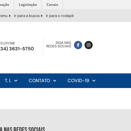
mação
Legislação
Canais
 menu
Ir para a busca
Ir para o rodapé
SIGA NAS
TELEFONE
REDES SOCIAIS
(34) 3631-5750
T. I.
CONTATO
COVID-19
ga nas redes sociais