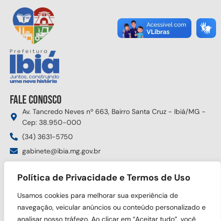
Fale conosco
Av. Tancredo Neves nº 663, Bairro Santa Cruz - Ibiá/MG -
Cep: 38.950-000
(34) 3631-5750
gabinete@ibia.mg.gov.br
Segunda à sexta das 8:00h às 17:30h
Política de Privacidade e Termos de Uso
Siga nas redes sociais
Usamos cookies para melhorar sua experiência de
navegação, veicular anúncios ou conteúdo personalizado e
analisar nosso tráfego. Ao clicar em “Aceitar tudo”, você