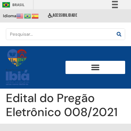
BRASIL
Simplifique!
ACESSIBILIDADE
Idioma
Comunica BR
Participe
Acesso à informação
Legislação
Canais
Edital do Pregão
Eletrônico 008/2021