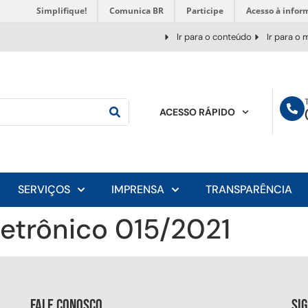
Simplifique!
Comunica BR
Participe
Acesso à infor
Ir para o conteúdo
Ir para o
ACESSO RÁPIDO
SERVIÇOS
IMPRENSA
TRANSPARÊNCIA
letrônico 015/2021
Fale conosco
Si