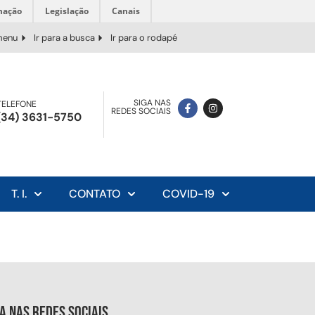
mação
Legislação
Canais
 menu
Ir para a busca
Ir para o rodapé
SIGA NAS
TELEFONE
REDES SOCIAIS
(34) 3631-5750
T. I.
CONTATO
COVID-19
ga nas redes sociais