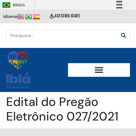
BRASIL
Simplifique!
ACESSIBILIDADE
Idioma
Comunica BR
Participe
Acesso à informação
Legislação
Canais
Edital do Pregão
Eletrônico 027/2021