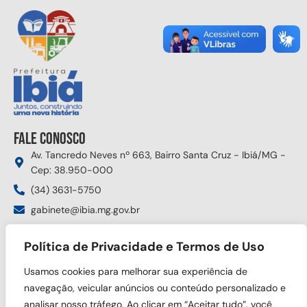
Fale conosco
Av. Tancredo Neves nº 663, Bairro Santa Cruz - Ibiá/MG -
Cep: 38.950-000
(34) 3631-5750
gabinete@ibia.mg.gov.br
Segunda à sexta das 8:00h às 17:30h
Política de Privacidade e Termos de Uso
Siga nas redes sociais
Usamos cookies para melhorar sua experiência de
navegação, veicular anúncios ou conteúdo personalizado e
analisar nosso tráfego. Ao clicar em “Aceitar tudo”, você