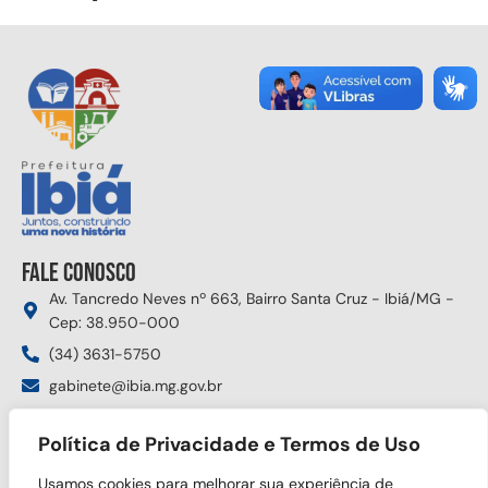
Fale conosco
Av. Tancredo Neves nº 663, Bairro Santa Cruz - Ibiá/MG -
Cep: 38.950-000
(34) 3631-5750
gabinete@ibia.mg.gov.br
Segunda à sexta das 8:00h às 17:30h
Política de Privacidade e Termos de Uso
Siga nas redes sociais
Usamos cookies para melhorar sua experiência de