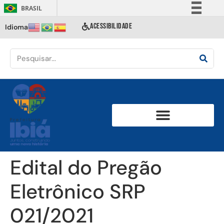
BRASIL
Simplifique!
ACESSIBILIDADE
Idioma
Comunica BR
Participe
Acesso à informação
Legislação
Canais
Edital do Pregão
Eletrônico SRP
021/2021