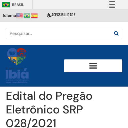
BRASIL
Simplifique!
ACESSIBILIDADE
Idioma
Comunica BR
Participe
Acesso à informação
Legislação
Canais
Edital do Pregão
Eletrônico SRP
028/2021