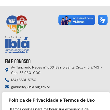
Fale conosco
Av. Tancredo Neves nº 663, Bairro Santa Cruz - Ibiá/MG -
Cep: 38.950-000
(34) 3631-5750
gabinete@ibia.mg.gov.br
Segunda à sexta das 8:00h às 17:30h
Política de Privacidade e Termos de Uso
Siga nas redes sociais
Usamos cookies para melhorar sua experiência de