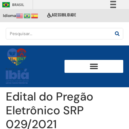
BRASIL
Simplifique!
ACESSIBILIDADE
Idioma
Comunica BR
Participe
Acesso à informação
Legislação
Canais
Edital do Pregão
Eletrônico SRP
029/2021