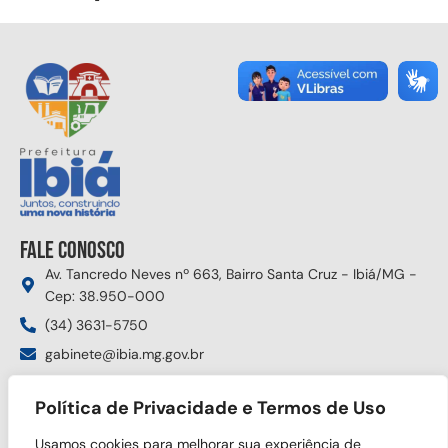
Fale conosco
Av. Tancredo Neves nº 663, Bairro Santa Cruz - Ibiá/MG -
Cep: 38.950-000
(34) 3631-5750
gabinete@ibia.mg.gov.br
Segunda à sexta das 8:00h às 17:30h
Política de Privacidade e Termos de Uso
Siga nas redes sociais
Usamos cookies para melhorar sua experiência de