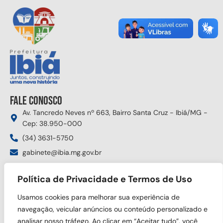
Fale conosco
Av. Tancredo Neves nº 663, Bairro Santa Cruz - Ibiá/MG -
Cep: 38.950-000
(34) 3631-5750
gabinete@ibia.mg.gov.br
Segunda à sexta das 8:00h às 17:30h
Política de Privacidade e Termos de Uso
Siga nas redes sociais
Usamos cookies para melhorar sua experiência de
navegação, veicular anúncios ou conteúdo personalizado e
analisar nosso tráfego. Ao clicar em “Aceitar tudo”, você