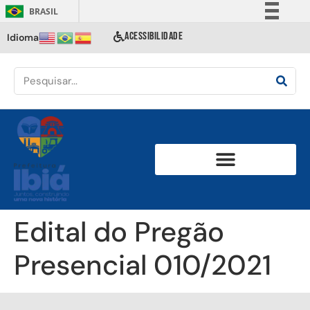
BRASIL
Simplifique!
ACESSIBILIDADE
Idioma
Comunica BR
Participe
Acesso à informação
Legislação
Canais
Edital do Pregão
Presencial 010/2021