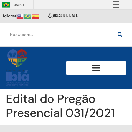
BRASIL
Simplifique!
ACESSIBILIDADE
Idioma
Comunica BR
Participe
Acesso à informação
Legislação
Canais
Edital do Pregão
Presencial 031/2021