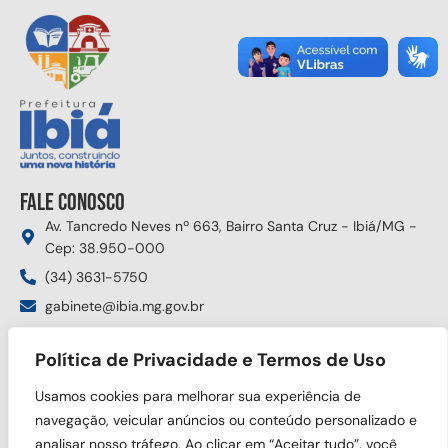
Fale conosco
Av. Tancredo Neves nº 663, Bairro Santa Cruz - Ibiá/MG -
Cep: 38.950-000
(34) 3631-5750
gabinete@ibia.mg.gov.br
Segunda à sexta das 8:00h às 17:30h
Política de Privacidade e Termos de Uso
Siga nas redes sociais
Usamos cookies para melhorar sua experiência de
navegação, veicular anúncios ou conteúdo personalizado e
analisar nosso tráfego. Ao clicar em “Aceitar tudo”, você