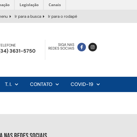
mação
Legislação
Canais
 menu
Ir para a busca
Ir para o rodapé
SIGA NAS
TELEFONE
REDES SOCIAIS
(34) 3631-5750
T. I.
CONTATO
COVID-19
ga nas redes sociais