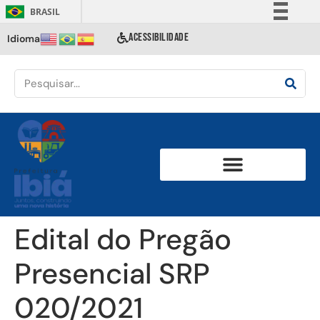
BRASIL
Simplifique!
ACESSIBILIDADE
Idioma
Comunica BR
Participe
Acesso à informação
Legislação
Canais
Edital do Pregão
Presencial SRP
020/2021