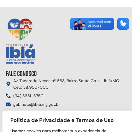
Fale conosco
Av. Tancredo Neves nº 663, Bairro Santa Cruz - Ibiá/MG -
Cep: 38.950-000
(34) 3631-5750
gabinete@ibia.mg.gov.br
Segunda à sexta das 8:00h às 17:30h
Política de Privacidade e Termos de Uso
Siga nas redes sociais
Usamos cookies para melhorar sua experiência de