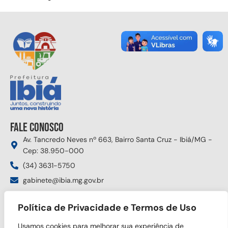
Fale conosco
Av. Tancredo Neves nº 663, Bairro Santa Cruz - Ibiá/MG -
Cep: 38.950-000
(34) 3631-5750
gabinete@ibia.mg.gov.br
Segunda à sexta das 8:00h às 17:30h
Política de Privacidade e Termos de Uso
Siga nas redes sociais
Usamos cookies para melhorar sua experiência de