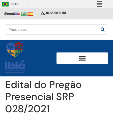
BRASIL
Simplifique!
ACESSIBILIDADE
Idioma
Comunica BR
Participe
Acesso à informação
Legislação
Canais
Edital do Pregão
Presencial SRP
028/2021