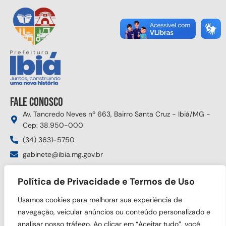
Fale conosco
Av. Tancredo Neves nº 663, Bairro Santa Cruz - Ibiá/MG -
Cep: 38.950-000
(34) 3631-5750
gabinete@ibia.mg.gov.br
Segunda à sexta das 8:00h às 17:30h
Política de Privacidade e Termos de Uso
Siga nas redes sociais
Usamos cookies para melhorar sua experiência de
navegação, veicular anúncios ou conteúdo personalizado e
analisar nosso tráfego. Ao clicar em “Aceitar tudo”, você