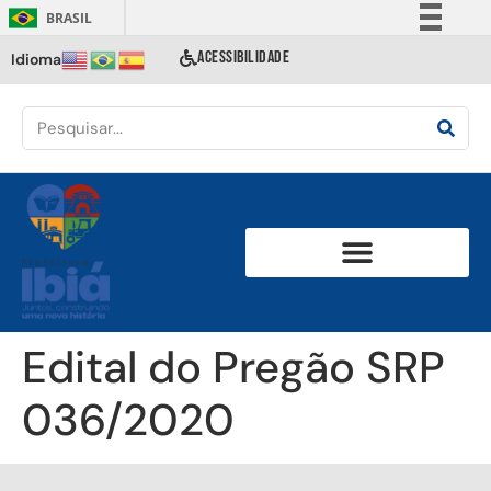
BRASIL
Simplifique!
ACESSIBILIDADE
Idioma
Comunica BR
Participe
Acesso à informação
Legislação
Canais
Edital do Pregão SRP
036/2020