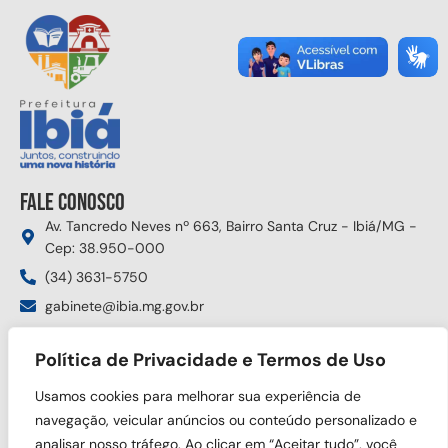
Fale conosco
Av. Tancredo Neves nº 663, Bairro Santa Cruz - Ibiá/MG -
Cep: 38.950-000
(34) 3631-5750
gabinete@ibia.mg.gov.br
Segunda à sexta das 8:00h às 17:30h
Política de Privacidade e Termos de Uso
Siga nas redes sociais
Usamos cookies para melhorar sua experiência de
navegação, veicular anúncios ou conteúdo personalizado e
analisar nosso tráfego. Ao clicar em “Aceitar tudo”, você