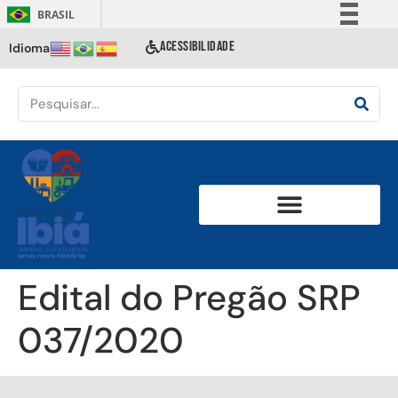
BRASIL
Simplifique!
ACESSIBILIDADE
Idioma
Comunica BR
Participe
Acesso à informação
Legislação
Canais
Edital do Pregão SRP
037/2020