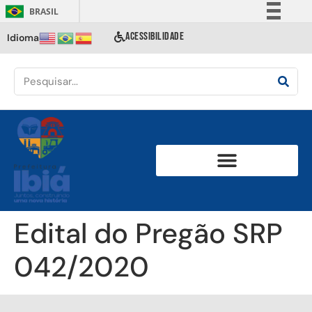
BRASIL
Simplifique!
ACESSIBILIDADE
Idioma
Comunica BR
Participe
Acesso à informação
Legislação
Canais
Edital do Pregão SRP
042/2020