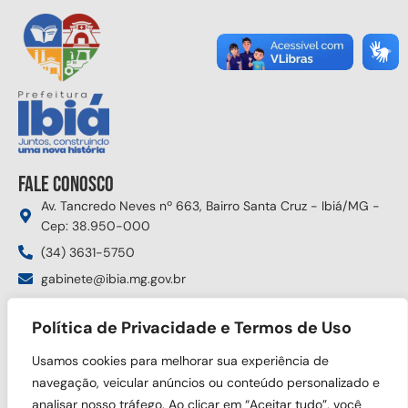
Fale conosco
Av. Tancredo Neves nº 663, Bairro Santa Cruz - Ibiá/MG -
Cep: 38.950-000
(34) 3631-5750
gabinete@ibia.mg.gov.br
Segunda à sexta das 8:00h às 17:30h
Política de Privacidade e Termos de Uso
Siga nas redes sociais
Usamos cookies para melhorar sua experiência de
navegação, veicular anúncios ou conteúdo personalizado e
analisar nosso tráfego. Ao clicar em “Aceitar tudo”, você