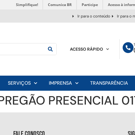
Simplifique!
Comunica BR
Participe
Acesso à infor
Ir para o conteúdo
Ir para o
ACESSO RÁPIDO
SERVIÇOS
IMPRENSA
TRANSPARÊNCIA
 PREGÃO PRESENCIAL 01
Fale conosco
Si