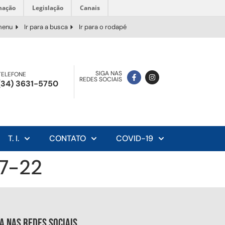
mação
Legislação
Canais
 menu
Ir para a busca
Ir para o rodapé
SIGA NAS
TELEFONE
REDES SOCIAIS
(34) 3631-5750
T. I.
CONTATO
COVID-19
7-22
ga nas redes sociais