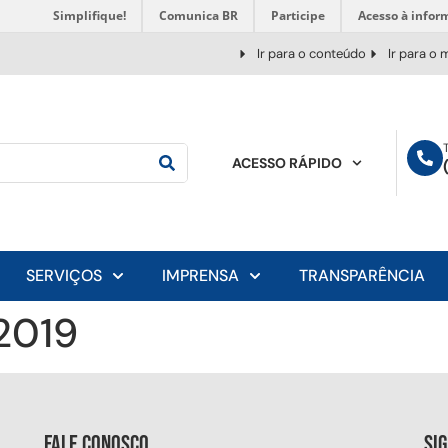
Simplifique!
Comunica BR
Participe
Acesso à infor
Ir para o conteúdo
Ir para o
ACESSO RÁPIDO
SERVIÇOS
IMPRENSA
TRANSPARÊNCIA
/2019
Fale conosco
Si