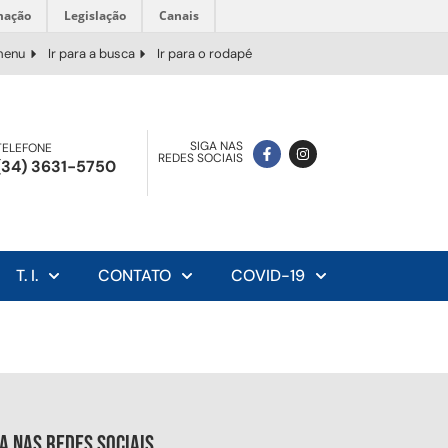
mação
Legislação
Canais
 menu
Ir para a busca
Ir para o rodapé
SIGA NAS
TELEFONE
REDES SOCIAIS
(34) 3631-5750
T. I.
CONTATO
COVID-19
ga nas redes sociais