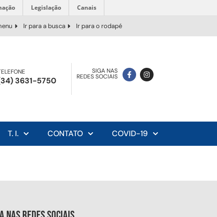
mação
Legislação
Canais
 menu
Ir para a busca
Ir para o rodapé
SIGA NAS
TELEFONE
REDES SOCIAIS
(34) 3631-5750
T. I.
CONTATO
COVID-19
ga nas redes sociais