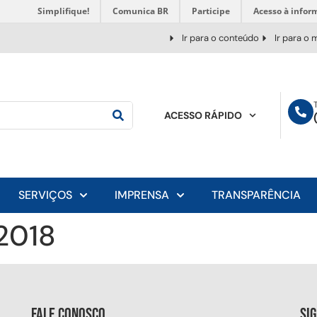
Simplifique!
Comunica BR
Participe
Acesso à infor
Ir para o conteúdo
Ir para o
ACESSO RÁPIDO
SERVIÇOS
IMPRENSA
TRANSPARÊNCIA
/2018
Fale conosco
Si