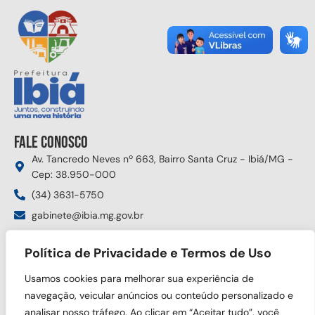
Fale conosco
Av. Tancredo Neves nº 663, Bairro Santa Cruz - Ibiá/MG -
Cep: 38.950-000
(34) 3631-5750
gabinete@ibia.mg.gov.br
Segunda à sexta das 8:00h às 17:30h
Política de Privacidade e Termos de Uso
Siga nas redes sociais
Usamos cookies para melhorar sua experiência de
navegação, veicular anúncios ou conteúdo personalizado e
analisar nosso tráfego. Ao clicar em “Aceitar tudo”, você