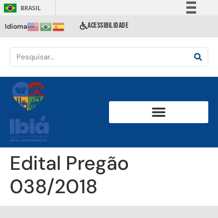
BRASIL
Simplifique!
ACESSIBILIDADE
Idioma
Comunica BR
Participe
Acesso à informação
Legislação
Canais
Edital Pregão
038/2018