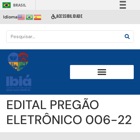
BRASIL
Simplifique!
ACESSIBILIDADE
Idioma
Comunica BR
Participe
Acesso à informação
Legislação
Canais
EDITAL PREGÃO
ELETRÔNICO 006-22