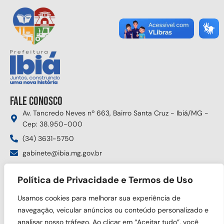
Fale conosco
Av. Tancredo Neves nº 663, Bairro Santa Cruz - Ibiá/MG -
Cep: 38.950-000
(34) 3631-5750
gabinete@ibia.mg.gov.br
Segunda à sexta das 8:00h às 17:30h
Política de Privacidade e Termos de Uso
Siga nas redes sociais
Usamos cookies para melhorar sua experiência de
navegação, veicular anúncios ou conteúdo personalizado e
analisar nosso tráfego. Ao clicar em “Aceitar tudo”, você