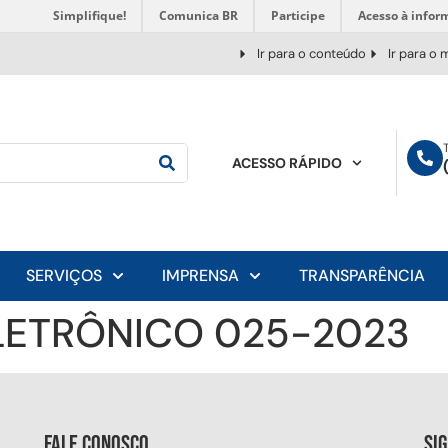
Simplifique!
Comunica BR
Participe
Acesso à infor
Ir para o conteúdo
Ir para o
ACESSO RÁPIDO
SERVIÇOS
IMPRENSA
TRANSPARÊNCIA
LETRÔNICO 025-2023
Fale conosco
Si