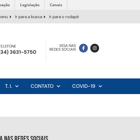
mação
Legislação
Canais
 menu
Ir para a busca
Ir para o rodapé
SIGA NAS
TELEFONE
REDES SOCIAIS
(34) 3631-5750
T. I.
CONTATO
COVID-19
ga nas redes sociais