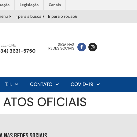
mação
Legislação
Canais
 menu
Ir para a busca
Ir para o rodapé
SIGA NAS
TELEFONE
REDES SOCIAIS
(34) 3631-5750
T. I.
CONTATO
COVID-19
ATOS OFICIAIS
ga nas redes sociais