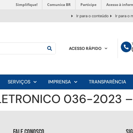
Simplifique!
Comunica BR
Participe
Acesso à infor
Ir para o conteúdo
Ir para o
ACESSO RÁPIDO
SERVIÇOS
IMPRENSA
TRANSPARÊNCIA
LETRONICO 036-2023 – 
Fale conosco
Si