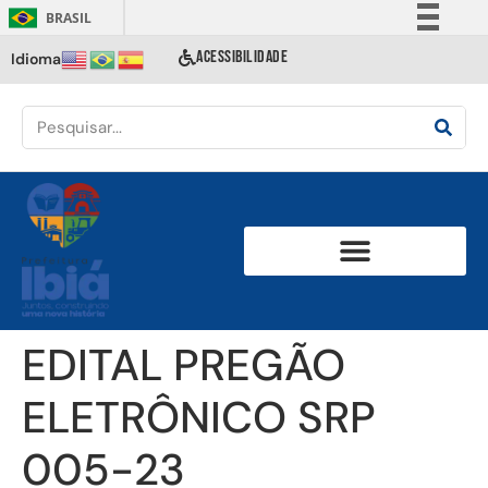
BRASIL
Simplifique!
ACESSIBILIDADE
Idioma
Comunica BR
Participe
Acesso à informação
Legislação
Canais
EDITAL PREGÃO
ELETRÔNICO SRP
005-23