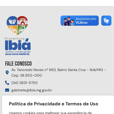
Fale conosco
Av. Tancredo Neves nº 663, Bairro Santa Cruz - Ibiá/MG -
Cep: 38.950-000
(34) 3631-5750
gabinete@ibia.mg.gov.br
Segunda à sexta das 8:00h às 17:30h
Política de Privacidade e Termos de Uso
Siga nas redes sociais
Usamos cookies para melhorar sua experiência de