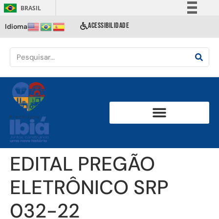
BRASIL
Simplifique!
ACESSIBILIDADE
Idioma
Comunica BR
Participe
Acesso à informação
Legislação
Canais
EDITAL PREGÃO
ELETRÔNICO SRP
032-22