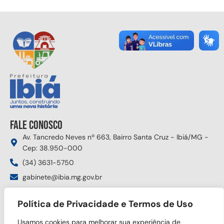
Fale conosco
Av. Tancredo Neves nº 663, Bairro Santa Cruz - Ibiá/MG -
Cep: 38.950-000
(34) 3631-5750
gabinete@ibia.mg.gov.br
Segunda à sexta das 8:00h às 17:30h
Política de Privacidade e Termos de Uso
Siga nas redes sociais
Usamos cookies para melhorar sua experiência de