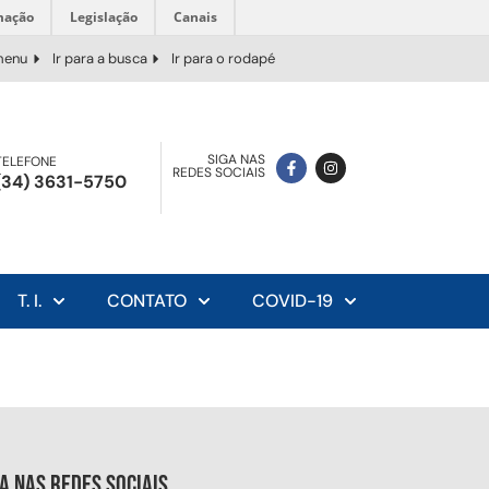
mação
Legislação
Canais
 menu
Ir para a busca
Ir para o rodapé
SIGA NAS
TELEFONE
REDES SOCIAIS
(34) 3631-5750
T. I.
CONTATO
COVID-19
ga nas redes sociais