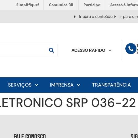
Simplifique!
Comunica BR
Participe
Acesso à infor
Ir para o conteúdo
Ir para o
ACESSO RÁPIDO
SERVIÇOS
IMPRENSA
TRANSPARÊNCIA
LETRONICO SRP 036-22
Fale conosco
Si