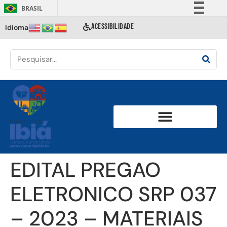
BRASIL
Simplifique!
ACESSIBILIDADE
Idioma
Comunica BR
Participe
Acesso à informação
Legislação
Canais
EDITAL PREGAO
ELETRONICO SRP 037
– 2023 – MATERIAIS