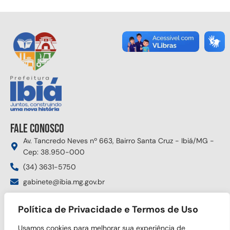
Fale conosco
Av. Tancredo Neves nº 663, Bairro Santa Cruz - Ibiá/MG -
Cep: 38.950-000
(34) 3631-5750
gabinete@ibia.mg.gov.br
Segunda à sexta das 8:00h às 17:30h
Política de Privacidade e Termos de Uso
Siga nas redes sociais
Usamos cookies para melhorar sua experiência de