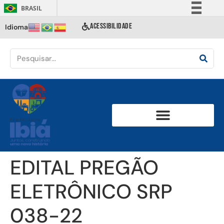
BRASIL
Simplifique!
ACESSIBILIDADE
Idioma
Comunica BR
Participe
Acesso à informação
Legislação
Canais
EDITAL PREGÃO
ELETRÔNICO SRP
038-22