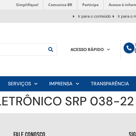
Simplifique!
Comunica BR
Participe
Acesso à infor
Ir para o conteúdo
Ir para o
ACESSO RÁPIDO
SERVIÇOS
IMPRENSA
TRANSPARÊNCIA
LETRÔNICO SRP 038-22
Fale conosco
Si