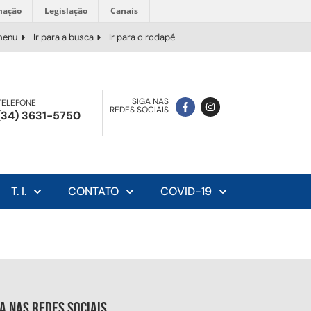
mação
Legislação
Canais
 menu
Ir para a busca
Ir para o rodapé
SIGA NAS
TELEFONE
REDES SOCIAIS
(34) 3631-5750
T. I.
CONTATO
COVID-19
ga nas redes sociais