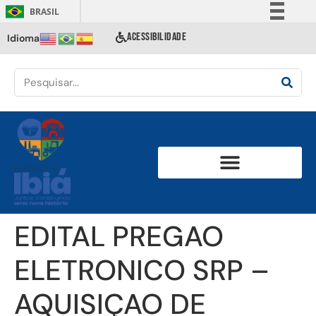
BRASIL
Simplifique!
ACESSIBILIDADE
Idioma
Comunica BR
Participe
Acesso à informação
Legislação
Canais
EDITAL PREGAO
ELETRONICO SRP –
AQUISIÇAO DE