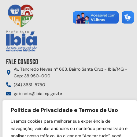
Fale conosco
Av. Tancredo Neves nº 663, Bairro Santa Cruz - Ibiá/MG -
Cep: 38.950-000
(34) 3631-5750
gabinete@ibia.mg.gov.br
Segunda à sexta das 8:00h às 17:30h
Política de Privacidade e Termos de Uso
Siga nas redes sociais
Usamos cookies para melhorar sua experiência de
navegação, veicular anúncios ou conteúdo personalizado e
analisar nosso tráfego. Ao clicar em “Aceitar tudo”, você