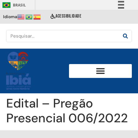
BRASIL
Simplifique!
ACESSIBILIDADE
Idioma
Comunica BR
Participe
Acesso à informação
Legislação
Canais
Edital – Pregão
Presencial 006/2022