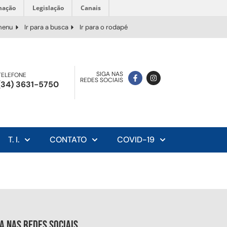
mação
Legislação
Canais
 menu
Ir para a busca
Ir para o rodapé
SIGA NAS
TELEFONE
REDES SOCIAIS
(34) 3631-5750
T. I.
CONTATO
COVID-19
ga nas redes sociais