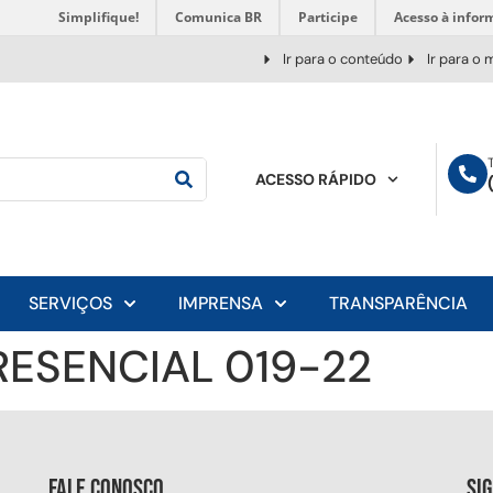
Simplifique!
Comunica BR
Participe
Acesso à infor
Ir para o conteúdo
Ir para o
ACESSO RÁPIDO
SERVIÇOS
IMPRENSA
TRANSPARÊNCIA
RESENCIAL 019-22
Fale conosco
Si