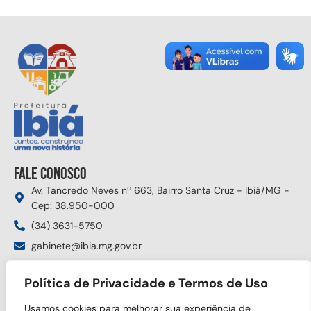
Fale conosco
Av. Tancredo Neves nº 663, Bairro Santa Cruz - Ibiá/MG -
Cep: 38.950-000
(34) 3631-5750
gabinete@ibia.mg.gov.br
Segunda à sexta das 8:00h às 17:30h
Política de Privacidade e Termos de Uso
Siga nas redes sociais
Usamos cookies para melhorar sua experiência de