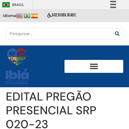
BRASIL
Simplifique!
ACESSIBILIDADE
Idioma
Comunica BR
Participe
Acesso à informação
Legislação
Canais
EDITAL PREGÃO
PRESENCIAL SRP
020-23