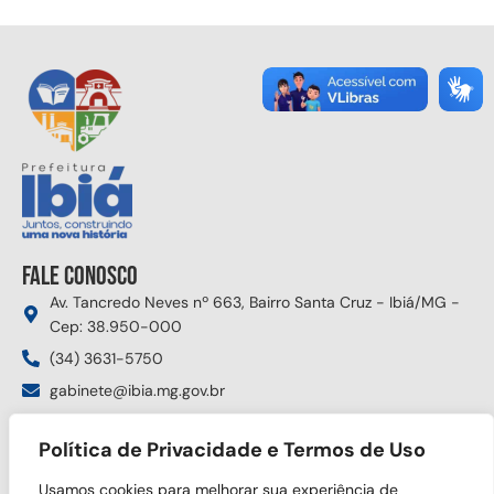
Fale conosco
Av. Tancredo Neves nº 663, Bairro Santa Cruz - Ibiá/MG -
Cep: 38.950-000
(34) 3631-5750
gabinete@ibia.mg.gov.br
Segunda à sexta das 8:00h às 17:30h
Política de Privacidade e Termos de Uso
Siga nas redes sociais
Usamos cookies para melhorar sua experiência de