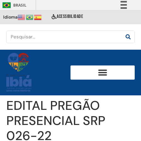
BRASIL
Simplifique!
ACESSIBILIDADE
Idioma
Comunica BR
Participe
Acesso à informação
Legislação
Canais
EDITAL PREGÃO
PRESENCIAL SRP
026-22