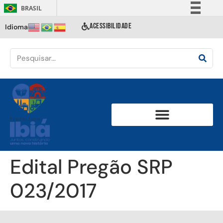
BRASIL
Simplifique!
ACESSIBILIDADE
Idioma
Comunica BR
Participe
Acesso à informação
Legislação
Canais
Edital Pregão SRP
023/2017