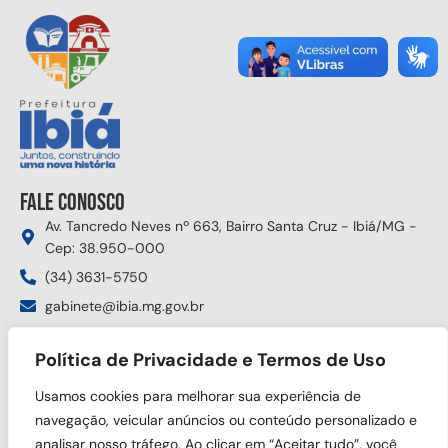
Fale conosco
Av. Tancredo Neves nº 663, Bairro Santa Cruz - Ibiá/MG -
Cep: 38.950-000
(34) 3631-5750
gabinete@ibia.mg.gov.br
Segunda à sexta das 8:00h às 17:30h
Política de Privacidade e Termos de Uso
Siga nas redes sociais
Usamos cookies para melhorar sua experiência de
navegação, veicular anúncios ou conteúdo personalizado e
analisar nosso tráfego. Ao clicar em “Aceitar tudo”, você