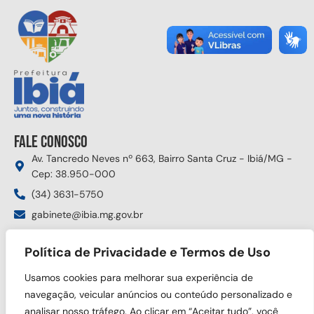
Fale conosco
Av. Tancredo Neves nº 663, Bairro Santa Cruz - Ibiá/MG -
Cep: 38.950-000
(34) 3631-5750
gabinete@ibia.mg.gov.br
Segunda à sexta das 8:00h às 17:30h
Política de Privacidade e Termos de Uso
Siga nas redes sociais
Usamos cookies para melhorar sua experiência de
navegação, veicular anúncios ou conteúdo personalizado e
analisar nosso tráfego. Ao clicar em “Aceitar tudo”, você