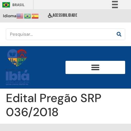
BRASIL
Simplifique!
ACESSIBILIDADE
Idioma
Comunica BR
Participe
Acesso à informação
Legislação
Canais
Edital Pregão SRP
036/2018