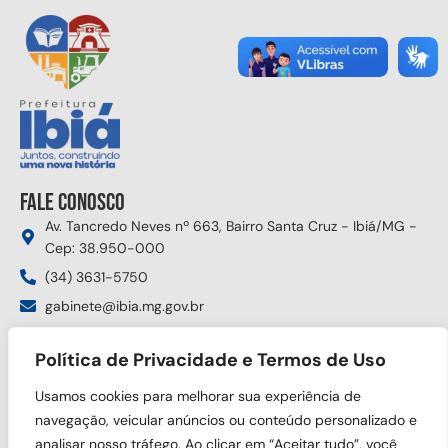
Fale conosco
Av. Tancredo Neves nº 663, Bairro Santa Cruz - Ibiá/MG -
Cep: 38.950-000
(34) 3631-5750
gabinete@ibia.mg.gov.br
Segunda à sexta das 8:00h às 17:30h
Política de Privacidade e Termos de Uso
Siga nas redes sociais
Usamos cookies para melhorar sua experiência de
navegação, veicular anúncios ou conteúdo personalizado e
analisar nosso tráfego. Ao clicar em “Aceitar tudo”, você