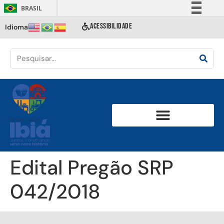
BRASIL
Simplifique!
ACESSIBILIDADE
Idioma
Comunica BR
Participe
Acesso à informação
Legislação
Canais
Edital Pregão SRP
042/2018