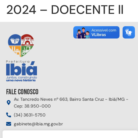
2024 – DOECENTE ll
Fale conosco
Av. Tancredo Neves nº 663, Bairro Santa Cruz - Ibiá/MG -
Cep: 38.950-000
(34) 3631-5750
gabinete@ibia.mg.gov.br
Segunda à sexta das 8:00h às 17:30h