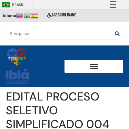
BRASIL
Simplifique!
ACESSIBILIDADE
Idioma
Comunica BR
Participe
Acesso à informação
Legislação
Canais
EDITAL PROCESO
SELETIVO
SIMPLIFICADO 004