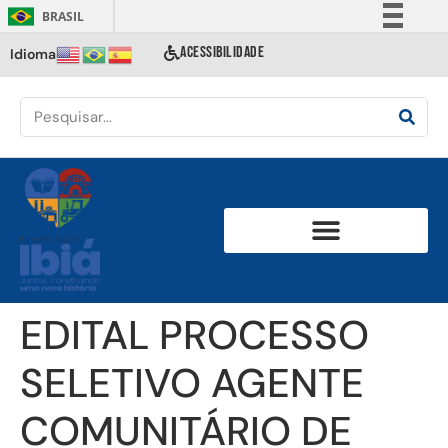
BRASIL
Simplifique!
ACESSIBILIDADE
Idioma
Comunica BR
Participe
Acesso à informação
Legislação
Canais
EDITAL PROCESSO
SELETIVO AGENTE
COMUNITÁRIO DE