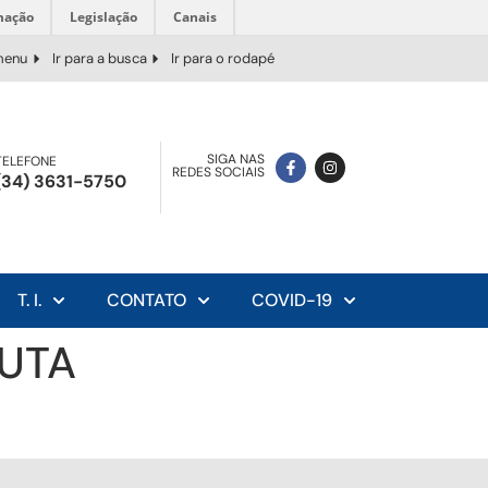
mação
Legislação
Canais
 menu
Ir para a busca
Ir para o rodapé
SIGA NAS
TELEFONE
REDES SOCIAIS
(34) 3631-5750
T. I.
CONTATO
COVID-19
EUTA