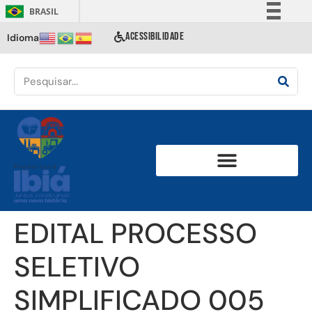
BRASIL
Simplifique!
ACESSIBILIDADE
Idioma
Comunica BR
Participe
Acesso à informação
Legislação
Canais
EDITAL PROCESSO
SELETIVO
SIMPLIFICADO 005